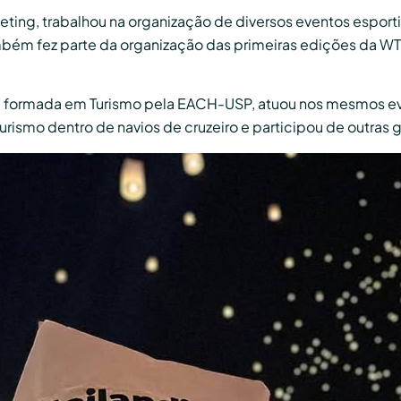
ting, trabalhou na organização de diversos eventos esport
mbém fez parte da organização das primeiras edições da WT
o, é formada em Turismo pela EACH-USP, atuou nos mesmos e
rismo dentro de navios de cruzeiro e participou de outras g