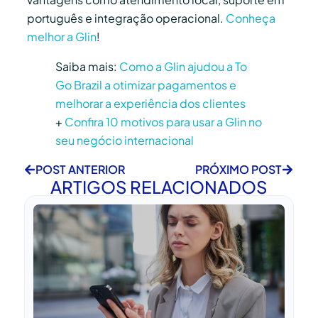
português e integração operacional.
Conheça
melhor a Glin
!
Saiba mais:
Como a Glin ajudou a To
Go Brazil a otimizar pagamentos e
melhorar a experiência dos clientes
+
Confira 10 motivos para usar a Glin no
seu negócio internacional
POST ANTERIOR
PRÓXIMO POST
ARTIGOS RELACIONADOS