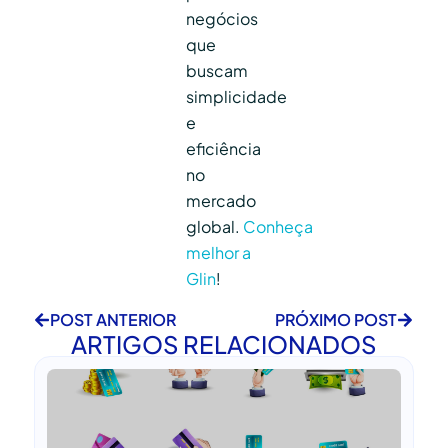
negócios
que
buscam
simplicidade
e
eficiência
no
mercado
global.
Conheça
melhor a
Glin
!
POST ANTERIOR
PRÓXIMO POST
ARTIGOS RELACIONADOS