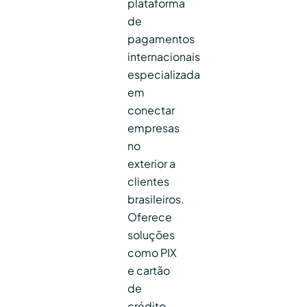
plataforma
de
pagamentos
internacionais
especializada
em
conectar
empresas
no
exterior a
clientes
brasileiros.
Oferece
soluções
como PIX
e cartão
de
crédito