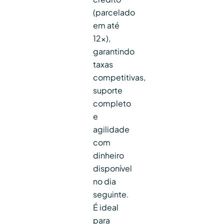
(parcelado
em até
12x),
garantindo
taxas
competitivas,
suporte
completo
e
agilidade
com
dinheiro
disponível
no dia
seguinte.
É ideal
para