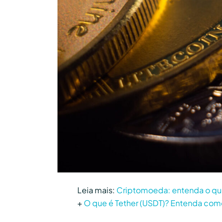
Leia mais:
Criptomoeda: entenda o qu
+
O que é Tether (USDT)? Entenda como