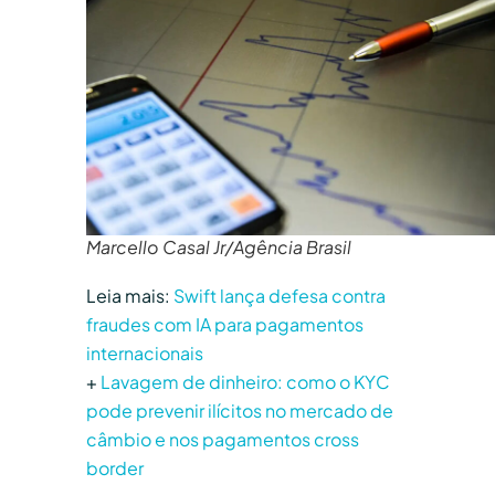
Marcello Casal Jr/Agência Brasil
Leia mais:
Swift lança defesa contra
fraudes com IA para pagamentos
internacionais
+
Lavagem de dinheiro: como o KYC
pode prevenir ilícitos no mercado de
câmbio e nos pagamentos cross
border