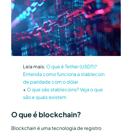
Leia mais:
O que é Tether (USDT)?
Entenda como funciona a stablecoin
de paridade com o dólar
+
O que são stablecoins? Veja o que
são e quais existem
O que é blockchain?
Blockchain é uma tecnologia de registro