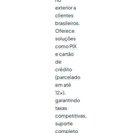
exterior a
clientes
brasileiros.
Oferece
soluções
como PIX
e cartão
de
crédito
(parcelado
em até
12x),
garantindo
taxas
competitivas,
suporte
completo