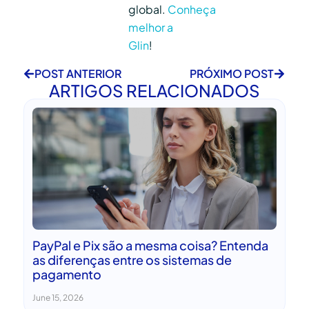
global.
Conheça
melhor a
Glin
!
POST ANTERIOR
PRÓXIMO POST
ARTIGOS RELACIONADOS
PayPal e Pix são a mesma coisa? Entenda
as diferenças entre os sistemas de
pagamento
June 15, 2026