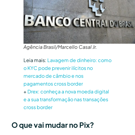
Agência Brasil/Marcello Casal Jr.
Leia mais:
Lavagem de dinheiro: como
o KYC pode prevenir ilícitos no
mercado de câmbio e nos
pagamentos cross border
+
Drex: conheça a nova moeda digital
e a sua transformação nas transações
cross border
O que vai mudar no Pix?