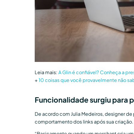
Leia mais:
A Glin é confiável? Conheça a pr
+
10 coisas que você provavelmente não sab
Funcionalidade surgiu para 
De acordo com Julia Medeiros, designer de p
comportamento dos links após sua criação.
“Basicamente quando um merchant cria um li