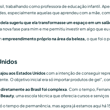
l, trabalhando como professora de educação infantil. Apesa
dades, especialmente aquelas que aprendeu com a mãe, co
 dela sugeriu que ela transformasse um espaço em um salã
 nova fase para mim e me permitiu investir em algo que eu 
m
empreendimento próprio na área da beleza,
o que foi o 
Unidos
iajou aos Estados Unidos
com a intenção de conseguir repre
e. O objetivo inicial era só importar produtos de gel”, co
s diretamente ao Brasil foi complexa
. Com o tempo, Fernan
 Beauty
, uma escola técnica que oferecia cursos e serviços
só o tempo de permanência, mas agora já estamos aqui há 15