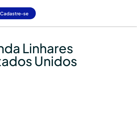
Cadastre-se
nda Linhares
stados Unidos