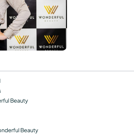
l
s
rful Beauty
onderful Beauty