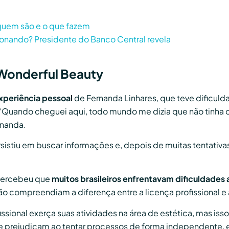
 quem são e o que fazem
ionando? Presidente do Banco Central revela
Wonderful Beauty
experiência pessoal
de Fernanda Linhares, que teve dificul
“Quando cheguei aqui, todo mundo me dizia que não tinha co
rnanda.
rsistiu em buscar informações e, depois de muitas tentativ
percebeu que
muitos brasileiros enfrentavam dificuldades a
o compreendiam a diferença entre a licença profissional e a
issional exerça suas atividades na área de estética, mas iss
 se prejudicam ao tentar processos de forma independente