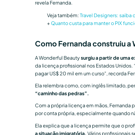
revela Fernanda.
Veja também:
Travel Designers: saiba
+
Quanto custa para manter o PIX func
Como Fernanda construiu a 
A Wonderful Beauty
surgiu a partir de uma 
da licença profissional nos Estados Unidos.
pagar US$ 20 mil em um curso”, recorda Fe
Ela relembra como, com inglês limitado, pe
“caminho das pedras”.
Com a própria licença em mãos, Fernanda 
por conta própria, especialmente quando nã
Ela explica que a licença permite que o prof
a situação imigratória.
Vários profissionais