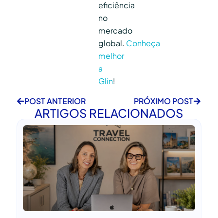
eficiência
no
mercado
global.
Conheça
melhor
a
Glin
!
POST ANTERIOR
PRÓXIMO POST
ARTIGOS RELACIONADOS