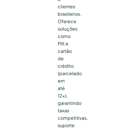
clientes
brasileiros.
Oferece
soluções
como
PIX e
cartão
de
crédito
(parcelado
em
até
12x),
garantindo
taxas
competitivas,
suporte