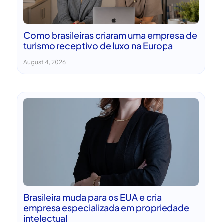
Como brasileiras criaram uma empresa de
turismo receptivo de luxo na Europa
August 4, 2026
Brasileira muda para os EUA e cria
empresa especializada em propriedade
intelectual