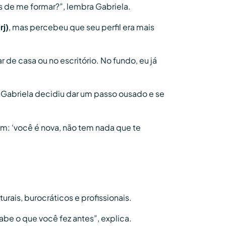
s de me formar?”, lembra Gabriela.
rj)
, mas percebeu que seu perfil era mais
har de casa ou no escritório. No fundo, eu já
l, Gabriela decidiu dar um passo ousado e se
am: ‘você é nova, não tem nada que te
urais, burocráticos e profissionais.
be o que você fez antes”, explica.