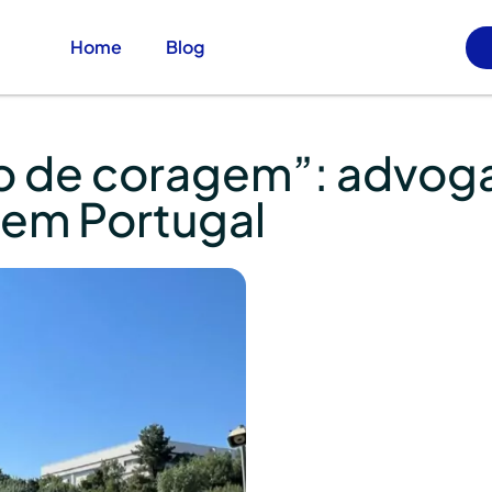
Home
Blog
o de coragem”: advoga
 em Portugal