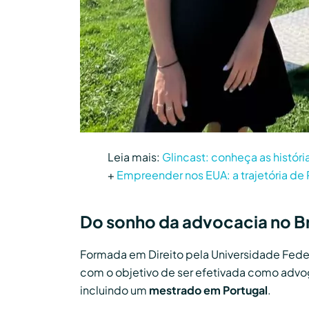
Leia mais:
Glincast: conheça as histór
+
Empreender nos EUA: a trajetória de 
Do sonho da advocacia no Bra
Formada em Direito pela Universidade Federal
com o objetivo de ser efetivada como advog
incluindo um
mestrado em Portugal
.