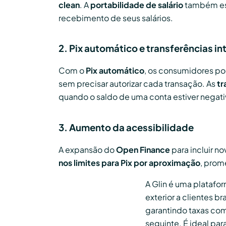
clean
. A
portabilidade de salário
também est
recebimento de seus salários.
2. Pix automático e transferências in
Com o
Pix automático
, os consumidores po
sem precisar autorizar cada transação. As
tr
quando o saldo de uma conta estiver negati
3. Aumento da acessibilidade
A expansão do
Open Finance
para incluir n
nos limites para Pix por aproximação
, prom
A Glin é uma plataf
exterior a clientes b
garantindo taxas com
seguinte. É ideal pa