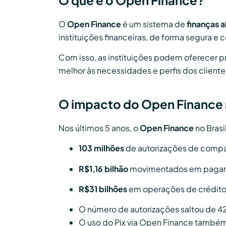
O que é o Open Finance?
O
Open Finance
é um sistema de
finanças 
instituições financeiras, de forma segura e 
Com isso, as instituições podem oferecer 
melhor às necessidades e perfis dos cliente
O impacto do Open Finance n
Nos últimos 5 anos, o
Open Finance
no Brasi
103 milhões
de autorizações de compa
R$1,16 bilhão
movimentados em pagamen
R$31 bilhões
em operações de crédito 
O número de autorizações saltou de 4
O uso do Pix via Open Finance também