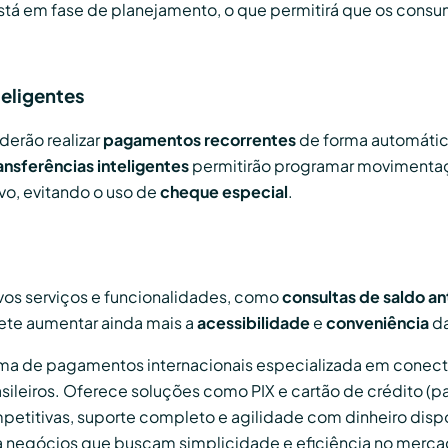
á em fase de planejamento, o que permitirá que os cons
teligentes
derão realizar
pagamentos recorrentes
de forma automática
ansferências inteligentes
permitirão programar movimentaç
vo, evitando o uso de
cheque especial
.
ovos serviços e funcionalidades, como
consultas de saldo a
ete aumentar ainda mais a
acessibilidade
e
conveniência
da
orma de pagamentos internacionais especializada em conec
rasileiros. Oferece soluções como PIX e cartão de crédito (p
petitivas, suporte completo e agilidade com dinheiro dispo
ra negócios que buscam simplicidade e eficiência no merca