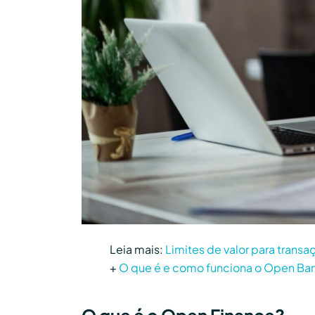
Leia mais:
Limites de valor para transa
+
O que é e como funciona o Open Ba