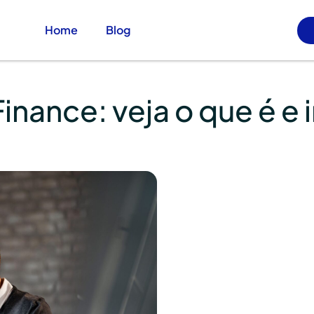
Home
Blog
inance: veja o que é e