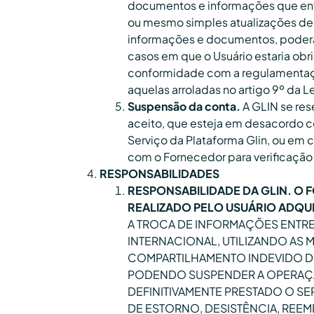
documentos e informações que ente
ou mesmo simples atualizações de 
informações e documentos, poderá s
casos em que o Usuário estaria ob
conformidade com a regulamentação
aquelas arroladas no artigo 9º da 
Suspensão da conta.
A GLIN se res
aceito, que esteja em desacordo c
Serviço da Plataforma Glin, ou em c
com o Fornecedor para verificação
RESPONSABILIDADES
RESPONSABILIDADE DA GLIN.
O F
REALIZADO PELO USUÁRIO ADQUI
A TROCA DE INFORMAÇÕES ENTR
INTERNACIONAL, UTILIZANDO AS 
COMPARTILHAMENTO INDEVIDO DO
PODENDO SUSPENDER A OPERAÇÃ
DEFINITIVAMENTE PRESTADO O SE
DE ESTORNO, DESISTÊNCIA, REE