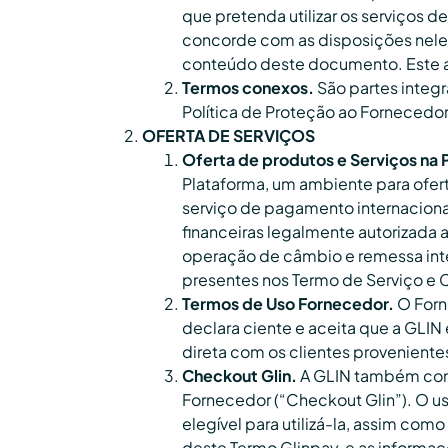
que pretenda utilizar os serviços d
concorde com as disposições neles
conteúdo deste documento. Este ac
Termos conexos.
São partes integr
Política de Proteção ao Fornecedor
OFERTA DE SERVIÇOS
Oferta de produtos e Serviços na 
Plataforma, um ambiente para ofert
serviço de pagamento internacional
financeiras legalmente autorizada a
operação de câmbio e remessa inte
presentes nos Termo de Serviço e C
Termos de Uso Fornecedor.
O Forn
declara ciente e aceita que a GLIN
direta com os clientes proveniente
Checkout Glin.
A GLIN também cont
Fornecedor (“Checkout Glin”). O u
elegível para utilizá-la, assim com
deste Termo Glinpay, e as informa