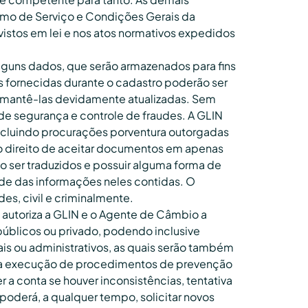
rmo de Serviço e Condições Gerais da
evistos em lei e nos atos normativos expedidos
lguns dados, que serão armazenados para fins
s fornecidas durante o cadastro poderão ser
a mantê-las devidamente atualizadas. Sem
de segurança e controle de fraudes. A GLIN
incluindo procurações porventura outorgadas
 ao direito de aceitar documentos em apenas
o ser traduzidos e possuir alguma forma de
ade das informações neles contidas. O
es, civil e criminalmente.
utoriza a GLIN e o Agente de Câmbio a
 públicos ou privado, podendo inclusive
is ou administrativos, as quais serão também
para execução de procedimentos de prevenção
a conta se houver inconsistências, tentativa
poderá, a qualquer tempo, solicitar novos