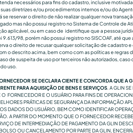
nda necessários para fins do cadastro, inclusive motivada
suas diretrizes e/ou procedimentos internos e/ou do Agent
e reservar o direito de não realizar qualquer nova transaç
rigado mas não possui registro no Sistema de Controle de A
 aplicável, ou em caso de identifique que a pessoa juríd
Lei 9.613/98, porém não possui registro no SISCOAF, até que
erva o direito de recusar qualquer solicitação de cadastro
om o descrito acima, bem como com as políticas e regras 
aso de suspeita de uso por terceiros não autorizados, caso 
 do uso.
ORNECEDOR SE DECLARA CIENTE E CONCORDA QUE A G
RENTE PARA AQUISIÇÃO DE BENS E SERVIÇOS
. A GLIN S
E O FORNECEDOR E O USUÁRIO PARA FINS DE OPERACI
MELHORES PRÁTICAS DE SEGURANÇA DA INFORMAÇÃO APLIC
S DADOS DO USUÁRIO, BEM COMO IDENTIFICAR OPERAÇ
O. A PARTIR DO MOMENTO QUE O FORNECEDOR RECEBE
RVIÇO DE INTERMEDIAÇÃO DE PAGAMENTO DA GLIN DESCR
MBOLSO OU CANCELAMENTO POR PARTE DA GLIN, ENCERR