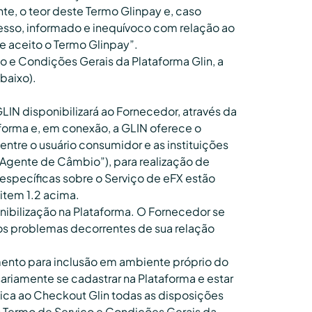
nte, o teor deste Termo Glinpay e, caso
esso, informado e inequívoco com relação ao
e aceito o Termo Glinpay”.
o e Condições Gerais da Plataforma Glin, a
baixo).
GLIN disponibilizará ao Fornecedor, através da
aforma e, em conexão, a GLIN oferece o
ntre o usuário consumidor e as instituições
(“Agente de Câmbio”), para realização de
specíficas sobre o Serviço de eFX estão
item 1.2 acima.
nibilização na Plataforma. O Fornecedor se
r os problemas decorrentes de sua relação
mento para inclusão em ambiente próprio do
riamente se cadastrar na Plataforma e estar
plica ao Checkout Glin todas as disposições
s Termo de Serviço e Condições Gerais da