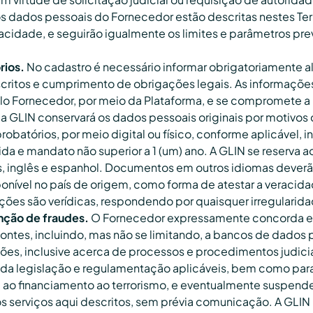
 dados pessoais do Fornecedor estão descritas nestes Te
ivacidade, e seguirão igualmente os limites e parâmetros pr
ios.
No cadastro é necessário informar obrigatoriamente a
scritos e cumprimento de obrigações legais. As informaçõe
lo Fornecedor, por meio da Plataforma, e se compromete 
a GLIN conservará os dados pessoais originais por motivos 
batórios, por meio digital ou físico, conforme aplicável, 
ida e mandato não superior a 1 (um) ano. A GLIN se reserva
s, inglês e espanhol. Documentos em outros idiomas deverã
onível no país de origem, como forma de atestar a veracid
ões são verídicas, respondendo por quaisquer irregularidad
nção de fraudes.
O Fornecedor expressamente concorda e a
 fontes, incluindo, mas não se limitando, a bancos de dados
es, inclusive acerca de processos e procedimentos judicia
to da legislação e regulamentação aplicáveis, bem como 
ao financiamento ao terrorismo, e eventualmente suspender 
 serviços aqui descritos, sem prévia comunicação. A GLIN 