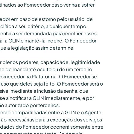
stinados ao Fornecedor caso venha a sofrer
cedor em caso de estorno pelo usuário, de
lítica a seu critério, a qualquer tempo.
 venha a ser demandada para recolher esses
sar a GLIN e mantê-la indene. O Fornecedor
ue a legislação assim determine.
ir plenos poderes, capacidade, legitimidade
ome de mandante oculto ou de um terceiro
o Fornecedor na Plataforma. O Fornecedor se
uso que deles seja feito. O Fornecedor será o
ível mediante a inclusão da senha, que
 a notificar a GLIN imediatamente, e por
 autorizado por terceiros.
serão compartilhadas entre a GLIN e o Agente
rão necessárias para a execução dos serviços
e dados do Fornecedor ocorrerá somente entre
ade competente para tanto. As demais