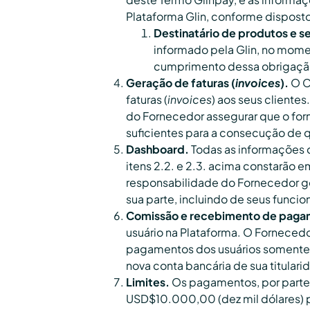
Plataforma Glin, conforme disposto
Destinatário de produtos e s
informado pela Glin, no mome
cumprimento dessa obrigação
Geração de faturas (
invoices
).
O C
faturas (
invoices
) aos seus cliente
do Fornecedor assegurar que o for
suficientes para a consecução de qu
Dashboard.
Todas as informações d
itens 2.2. e 2.3. acima constarão 
responsabilidade do Fornecedor ge
sua parte, incluindo de seus funcio
Comissão e recebimento de paga
usuário na Plataforma. O Forneced
pagamentos dos usuários somente p
nova conta bancária de sua titular
Limites.
Os pagamentos, por parte d
USD$10.000,00 (dez mil dólares) po