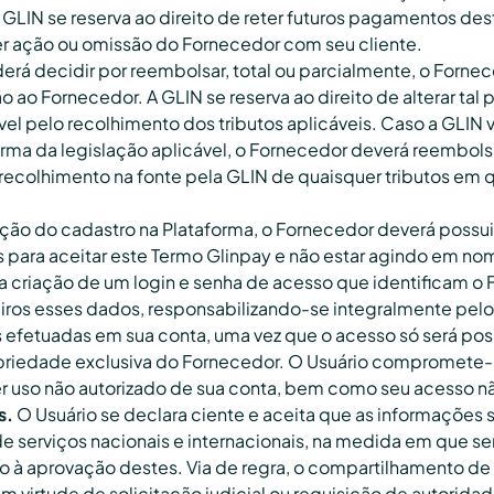
A GLIN se reserva ao direito de reter futuros pagamentos de
er ação ou omissão do Fornecedor com seu cliente.
erá decidir por reembolsar, total ou parcialmente, o Forne
ao Fornecedor. A GLIN se reserva ao direito de alterar tal po
el pelo recolhimento dos tributos aplicáveis. Caso a GLIN
 forma da legislação aplicável, o Fornecedor deverá reembol
colhimento na fonte pela GLIN de quaisquer tributos em q
ação do cadastro na Plataforma, o Fornecedor deverá possu
s para aceitar este Termo Glinpay e não estar agindo em n
 na criação de um login e senha de acesso que identificam 
ros esses dados, responsabilizando-se integralmente pelo 
efetuadas em sua conta, uma vez que o acesso só será poss
riedade exclusiva do Fornecedor. O Usuário compromete-se
r uso não autorizado de sua conta, bem como seu acesso não
s.
O Usuário se declara ciente e aceita que as informações 
 serviços nacionais e internacionais, na medida em que se
to à aprovação destes. Via de regra, o compartilhamento d
em virtude de solicitação judicial ou requisição de autorid