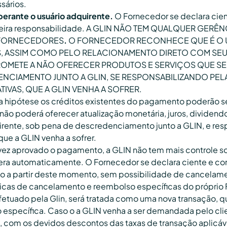
sários.
erante o usuário adquirente.
O Fornecedor se declara cien
a inteira responsabilidade. A GLIN NÃO TEM QUALQUER G
S FORNECEDORES
.
O FORNECEDOR RECONHECE QUE É O Ú
, ASSIM COMO PELO RELACIONAMENTO DIRETO COM SEU
METE A NÃO OFERECER PRODUTOS E SERVIÇOS QUE SEJ
ENCIAMENTO JUNTO A GLIN, SE RESPONSABILIZANDO PEL
IVAS, QUE A GLIN VENHA A SOFRER.
hipótese os créditos existentes do pagamento poderão ser 
ão poderá oferecer atualização monetária, juros, dividend
irente, sob pena de descredenciamento junto a GLIN, e res
que a GLIN venha a sofrer.
ez aprovado o pagamento, a GLIN não tem mais controle sob
a automaticamente. O Fornecedor se declara ciente e con
o a partir deste momento, sem possibilidade de cancelame
olíticas de cancelamento e reembolso específicas do própr
fetuado pela Glin, será tratada como uma nova transação, qu
específica. Caso o a GLIN venha a ser demandada pelo clien
no, com os devidos descontos das taxas de transação aplicáv