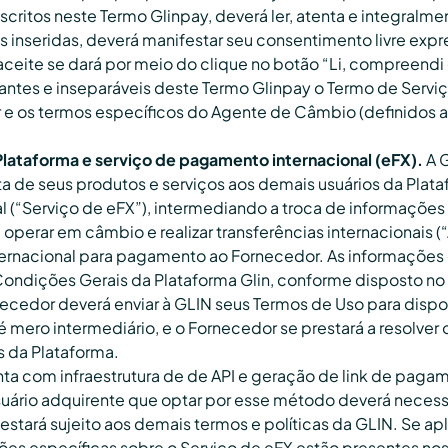
escritos neste Termo Glinpay, deverá ler, atenta e integralme
 inseridas, deverá manifestar seu consentimento livre expr
eite se dará por meio do clique no botão “Li, compreendi 
antes e inseparáveis deste Termo Glinpay o Termo de Serviç
 e os termos específicos do Agente de Câmbio (definidos a
Plataforma e serviço de pagamento internacional (eFX).
A 
a de seus produtos e serviços aos demais usuários da Plat
 (“Serviço de eFX”), intermediando a troca de informações e
 operar em câmbio e realizar transferências internacionais 
rnacional para pagamento ao Fornecedor. As informações e
ondições Gerais da Plataforma Glin, conforme disposto no 
ecedor deverá enviar à GLIN seus Termos de Uso para dispo
 é mero intermediário, e o Fornecedor se prestará a resolve
s da Plataforma.
a com infraestrutura de de API e geração de link de paga
suário adquirente que optar por esse método deverá necessa
o estará sujeito aos demais termos e políticas da GLIN. Se a
ções específicas sobre o Serviço de eFX estão presentes no