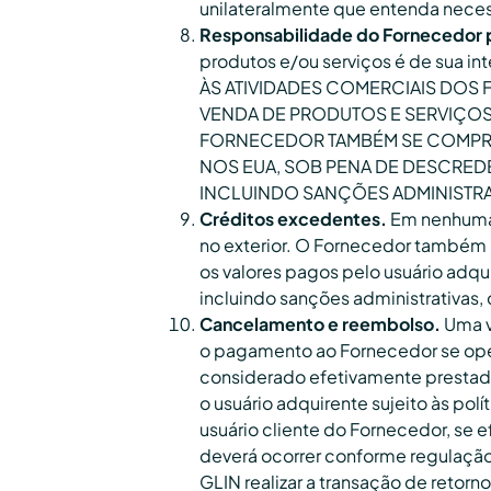
unilateralmente que entenda neces
Responsabilidade do Fornecedor p
produtos e/ou serviços é de su
ÀS ATIVIDADES COMERCIAIS DO
VENDA DE PRODUTOS E SERVIÇOS
FORNECEDOR TAMBÉM SE COMPRO
NOS EUA, SOB PENA DE DESCRED
INCLUINDO SANÇÕES ADMINISTRAT
Créditos excedentes.
Em nenhuma 
no exterior. O Fornecedor também n
os valores pagos pelo usuário adqu
incluindo sanções administrativas, 
Cancelamento e reembolso.
Uma v
o pagamento ao Fornecedor se oper
considerado efetivamente prestad
o usuário adquirente sujeito às p
usuário cliente do Fornecedor, se e
deverá ocorrer conforme regulação 
GLIN realizar a transação de retor