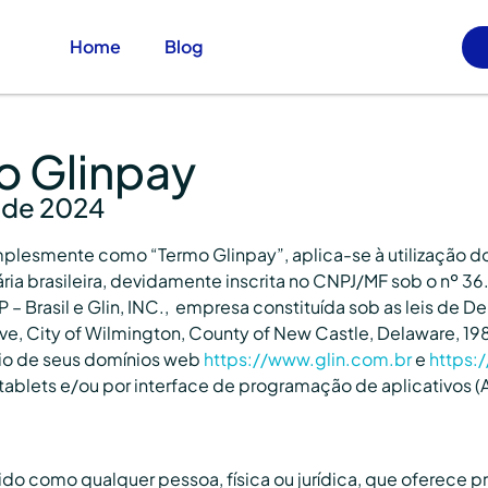
Home
Blog
o Glinpay
o de 2024
esmente como “Termo Glinpay”, aplica-se à utilização do
ia brasileira, devidamente inscrita no CNPJ/MF sob o nº 
 – Brasil e Glin, INC., empresa constituída sob as leis de 
ve, City of Wilmington, County of New Castle, Delaware, 1
io de seus domínios web
https://www.glin.com.br
e
https:
tablets e/ou por interface de programação de aplicativos (
o como qualquer pessoa, física ou jurídica, que oferece pro