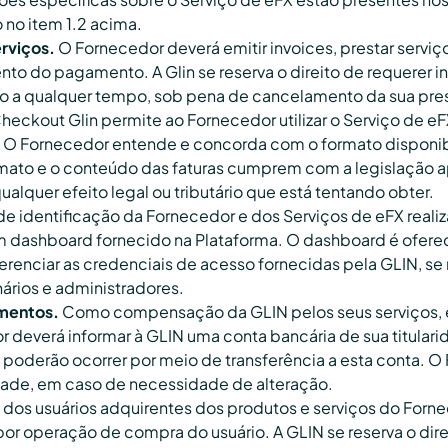
 no item 1.2 acima.
erviços.
O Fornecedor deverá emitir invoices, prestar serviç
nto do pagamento. A Glin se reserva o direito de requerer
 a qualquer tempo, sob pena de cancelamento da sua pres
heckout Glin permite ao Fornecedor utilizar o Serviço de 
s. O Fornecedor entende e concorda com o formato disponibi
mato e o conteúdo das faturas cumprem com a legislação ap
alquer efeito legal ou tributário que está tentando obter.
e identificação da Fornecedor e dos Serviços de eFX realiz
em dashboard fornecido na Plataforma. O dashboard é ofereci
renciar as credenciais de acesso fornecidas pela GLIN, se
nários e administradores.
mentos.
Como compensação da GLIN pelos seus serviços, 
or deverá informar à GLIN uma conta bancária de sua titul
oderão ocorrer por meio de transferência a esta conta. O 
idade, em caso de necessidade de alteração.
os usuários adquirentes dos produtos e serviços do Fornece
r operação de compra do usuário. A GLIN se reserva o direi