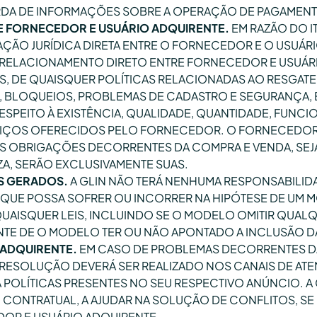
DA DE INFORMAÇÕES SOBRE A OPERAÇÃO DE PAGAMENTO
 FORNECEDOR E USUÁRIO ADQUIRENTE.
EM RAZÃO DO IT
ÇÃO JURÍDICA DIRETA ENTRE O FORNECEDOR E O USUÁRI
RELACIONAMENTO DIRETO ENTRE FORNECEDOR E USUÁRI
S, DE QUAISQUER POLÍTICAS RELACIONADAS AO RESGATE
E, BLOQUEIOS, PROBLEMAS DE CADASTRO E SEGURANÇA
SPEITO À EXISTÊNCIA, QUALIDADE, QUANTIDADE, FUNCI
RVIÇOS OFERECIDOS PELO FORNECEDOR. O FORNECEDOR
S OBRIGAÇÕES DECORRENTES DA COMPRA E VENDA, SEJAM
A, SERÃO EXCLUSIVAMENTE SUAS.
OS GERADOS.
A GLIN NÃO TERÁ NENHUMA RESPONSABILI
QUE POSSA SOFRER OU INCORRER NA HIPÓTESE DE UM MO
QUAISQUER LEIS, INCLUINDO SE O MODELO OMITIR QUA
NTE DE O MODELO TER OU NÃO APONTADO A INCLUSÃO 
ADQUIRENTE.
EM CASO DE PROBLEMAS DECORRENTES D
RESOLUÇÃO DEVERÁ SER REALIZADO NOS CANAIS DE ATE
A POLÍTICAS PRESENTES NO SEU RESPECTIVO ANÚNCIO. A 
NTRATUAL, A AJUDAR NA SOLUÇÃO DE CONFLITOS, SE L
R E USUÁRIO ADQUIRENTE.