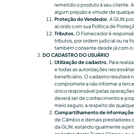
remetido o produto à seu cliente. 
algum prejuízo e virtude de qualqu
Proteção do Vendedor.
A GLIN pod
acordo com sua Política de Proteção 
Tributos.
O Fornecedor é responsáv
tributos, por ordem judicial ou na
também consente desde já com o re
DO CADASTRO DO USUÁRIO
Utilização de cadastro.
Para realiz
e todas as autorizações necessária
beneficiário. O cadastro resultará
compromete a não informar a tercei
único responsável pelas operações 
deverá ser de conhecimento e prop
meio seguro, a respeito de qualque
Compartilhamento de informaçõe
de Câmbio e demais prestadores de
da GLIN, estando igualmente sujei
as partes deste Termo Glinpay, ou 