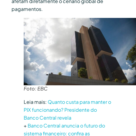
afetam diretamente o cenário global de
pagamentos.
Foto: EBC
Leia mais:
Quanto custa para manter o
PIX funcionando? Presidente do
Banco Central revela
+
Banco Central anuncia o futuro do
sistema financeiro: confira as