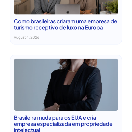
Como brasileiras criaram uma empresa de
turismo receptivo de luxo na Europa
August 4, 2026
Brasileira muda para os EUA e cria
empresa especializada em propriedade
intelectual