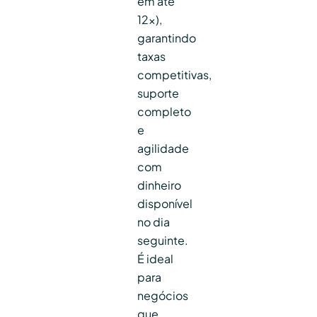
em até
12x),
garantindo
taxas
competitivas,
suporte
completo
e
agilidade
com
dinheiro
disponível
no dia
seguinte.
É ideal
para
negócios
que