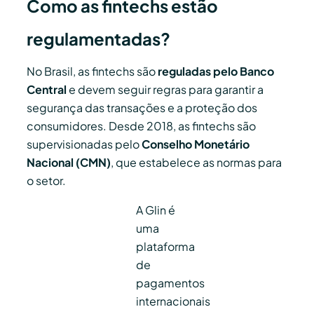
Como as fintechs estão
regulamentadas?
No Brasil, as fintechs são
reguladas pelo Banco
Central
e devem seguir regras para garantir a
segurança das transações e a proteção dos
consumidores. Desde 2018, as fintechs são
supervisionadas pelo
Conselho Monetário
Nacional (CMN)
, que estabelece as normas para
o setor.
A Glin é
uma
plataforma
de
pagamentos
internacionais