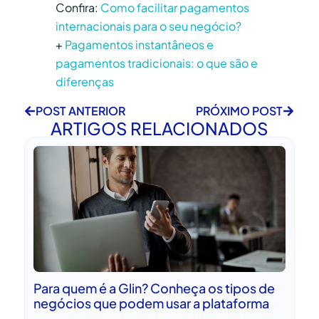
Confira:
Como facilitar pagamentos
internacionais para o seu negócio?
+
Pagamentos instantâneos e
pagamentos tradicionais: o que são e
diferenças
POST ANTERIOR
PRÓXIMO POST
ARTIGOS RELACIONADOS
Para quem é a Glin? Conheça os tipos de
negócios que podem usar a plataforma