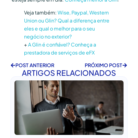
Veja também:
Wise, Paypal, Western
Union ou Glin? Qual a diferença entre
eles e qual o melhor para o seu
negócio no exterior?
+
A Glin é confiável? Conheça a
prestadora de serviços de eFX
POST ANTERIOR
PRÓXIMO POST
ARTIGOS RELACIONADOS